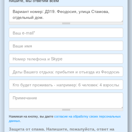
пишите, мы ответим всем
Какое
жилье
хотите
Ваш
снять,
адрес
укажите
электронной
Ваше
пожалуйста
почты
имя
НОМЕР
*
Номер
варианта:
телефона
*
и
Даты
Skype
Вашего
отдыха:
Кто
прибытия
будет
и
проживать
отъезда
-
Примечание
из
например:
Нажимая на кнопку, вы даете
согласие на обработку своих персональных
Феодосии:
данных
.
6
*
человек:
Защита от спама. Напишите, пожалуйста, ответ на