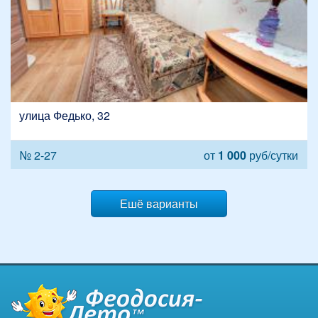
улица Федько, 32
№ 2-27
от
1 000
руб/сутки
Ешё варианты