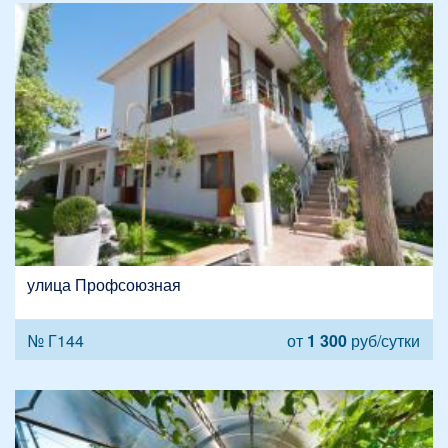
улица Профсоюзная
№ Г144
от
1 300
руб/сутки