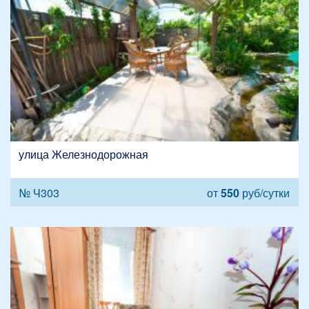
улица Железнодорожная
№ Ч303
от
550
руб/сутки