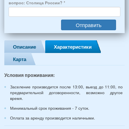
4
вопрос: Столица России?
*
взрослых
(2
мужчин,
Отправить
2
женщины)
и
2
Описание
Характеристики
детей
(возраст
Карта
7
и
12
Условия проживания:
лет):
*
Заселение производится после 13:00, выезд до 11:00, по
предварительной договоренности, возможно другое
время.
Минимальный срок проживания - 7 суток.
Оплата за аренду производится наличными.