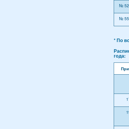
№ 52
№ 55
* По в
Распи
года:
При
1
1