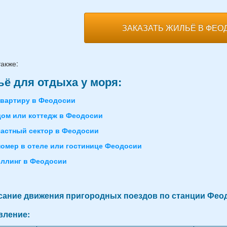
ЗАКАЗАТЬ ЖИЛЬЁ В ФЕО
также:
ё для отдыха у моря:
квартиру в Феодосии
дом или коттедж в Феодосии
частный сектор в Феодосии
номер в отеле или гостинице Феодосии
эллинг в Феодосии
сание движения пригородных поездов по станции Фео
вление: