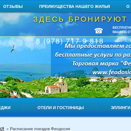
ОТЗЫВЫ
ПРЕИМУЩЕСТВА НАШЕГО ЖИЛЬЯ
О
ЗДЕСЬ БРОНИРУЮТ
☎
БЕСПЛАТН
ВАШЕГО О
8 (978) 717 9 818
ЕДЖИ
ОТЕЛИ И ГОСТИНИЦЫ
ЭЛЛИНГИ
АЯ
»
Расписание поездов Феодосия