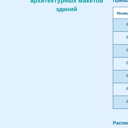
архитектурных макетов
Прибы
зданий
Номе
Распис