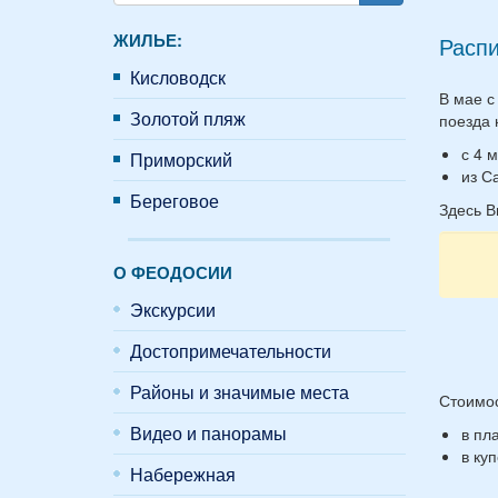
Поиск
ЖИЛЬЕ:
Расп
Кисловодск
В мае с
Золотой пляж
поезда 
с 4 
Приморский
из С
Береговое
Здесь В
О ФЕОДОСИИ
Экскурсии
Достопримечательности
Районы и значимые места
Стоимос
Видео и панорамы
в пл
в ку
Набережная