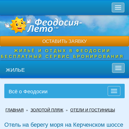
Перейти
Toggl
к
naviga
основному
содержанию
ОСТАВИТЬ ЗАЯВКУ
ЖИЛЬЁ И ОТДЫХ В ФЕОДОСИИ
БЕСПЛАТНЫЙ СЕРВИС БРОНИРОВАНИЯ
ЖИЛЬЕ
Toggl
navig
Всё о Феодосии
Toggle
navigati
Вы
ГЛАВНАЯ
»
ЗОЛОТОЙ ПЛЯЖ
»
ОТЕЛИ И ГОСТИНИЦЫ
здесь
Отель на берегу моря на Керченском шоссе