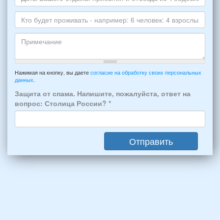
*
и
Даты
Skype
Вашего
отдыха:
Кто
прибытия
будет
и
проживать
отъезда
-
Примечание
из
например:
Нажимая на кнопку, вы даете
согласие на обработку своих персональных
Феодосии:
данных
.
6
*
человек:
Защита от спама. Напишите, пожалуйста, ответ на
4
вопрос: Столица России?
*
взрослых
(2
мужчин,
Отправить
2
женщины)
и
2
детей
(возраст
7
и
12