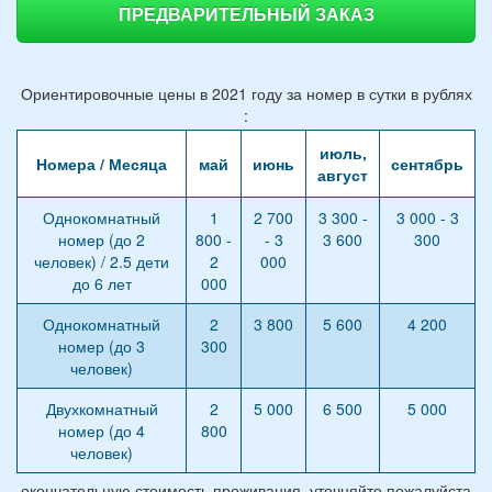
ПРЕДВАРИТЕЛЬНЫЙ ЗАКАЗ
Ориентировочные цены в 2021 году за номер в сутки в рублях
:
июль,
Номера / Месяца
май
июнь
сентябрь
август
Однокомнатный
1
2 700
3 300 -
3 000 - 3
номер (до 2
800 -
- 3
3 600
300
человек) / 2.5 дети
2
000
до 6 лет
000
Однокомнатный
2
3 800
5 600
4 200
номер (до 3
300
человек)
Двухкомнатный
2
5 000
6 500
5 000
номер (до 4
800
человек)
окончательную стоимость проживания, уточняйте пожалуйста