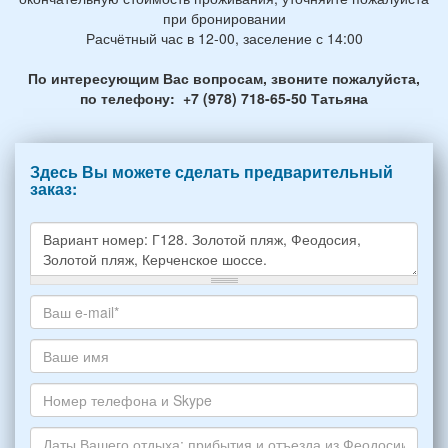
при бронировании
Расчётный час в 12-00, заселение с 14:00
По интересующим Вас вопросам, звоните пожалуйста,
по телефону: +7 (978) 718-65-50 Татьяна
Здесь Вы можете сделать предварительный
заказ:
Какое
жилье
хотите
Ваш
снять,
адрес
укажите
электронной
Ваше
пожалуйста
почты
имя
НОМЕР
*
Номер
варианта:
телефона