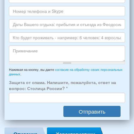
укажите
электронной
Ваше
пожалуйста
почты
имя
НОМЕР
*
Номер
варианта:
телефона
*
и
Даты
Skype
Вашего
отдыха:
Кто
прибытия
будет
и
проживать
отъезда
-
Примечание
из
например:
Нажимая на кнопку, вы даете
согласие на обработку своих персональных
Феодосии:
данных
.
6
*
человек:
Защита от спама. Напишите, пожалуйста, ответ на
4
вопрос: Столица России?
*
взрослых
(2
мужчин,
Отправить
2
женщины)
и
2