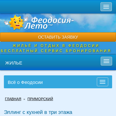
Перейти
Toggl
к
naviga
основному
содержанию
ОСТАВИТЬ ЗАЯВКУ
ЖИЛЬЁ И ОТДЫХ В ФЕОДОСИИ
БЕСПЛАТНЫЙ СЕРВИС БРОНИРОВАНИЯ
ЖИЛЬЕ
Toggl
navig
Всё о Феодосии
Toggle
navigati
Вы
ГЛАВНАЯ
»
ПРИМОРСКИЙ
здесь
Эллинг с кухней в три этажа