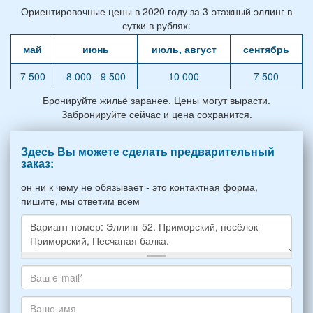
Ориентировочные цены в 2020 году за 3-этажный эллинг в
сутки в рублях:
май
июнь
июль, август
сентябрь
7 500
8 000 - 9 500
10 000
7 500
Бронируйте жильё заранее. Цены могут вырасти.
Забронируйте сейчас и цена сохранится.
Здесь Вы можете сделать предварительный
заказ:
он ни к чему не обязывает - это контактная форма,
пишите, мы ответим всем
Какое
жилье
хотите
Ваш
снять,
адрес