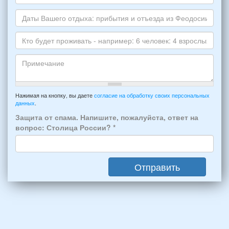
НОМЕР
*
Номер
варианта:
телефона
*
и
Даты
Skype
Вашего
отдыха:
Кто
прибытия
будет
и
проживать
отъезда
-
Примечание
из
например:
Нажимая на кнопку, вы даете
согласие на обработку своих персональных
Феодосии:
данных
.
6
*
человек:
Защита от спама. Напишите, пожалуйста, ответ на
4
вопрос: Столица России?
*
взрослых
(2
мужчин,
Отправить
2
женщины)
и
2
детей
(возраст
7