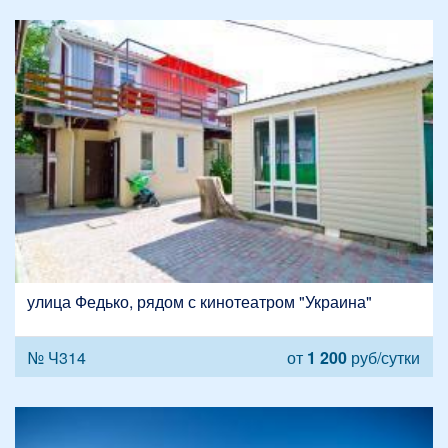
улица Федько, рядом с кинотеатром "Украина"
№ Ч314
от
1 200
руб/сутки