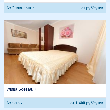
№ Эллинг 506*
от
руб/сутки
улица Боевая, 7
№ 1-156
от
1 400
руб/сутки