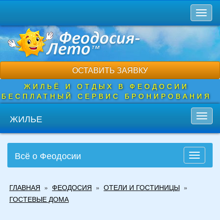
Перейти
Toggl
к
naviga
основному
содержанию
ОСТАВИТЬ ЗАЯВКУ
ЖИЛЬЁ И ОТДЫХ В ФЕОДОСИИ
БЕСПЛАТНЫЙ СЕРВИС БРОНИРОВАНИЯ
ЖИЛЬЕ
Toggl
navig
Всё о Феодосии
Toggle
navigati
Вы
ГЛАВНАЯ
»
ФЕОДОСИЯ
»
ОТЕЛИ И ГОСТИНИЦЫ
»
здесь
ГОСТЕВЫЕ ДОМА